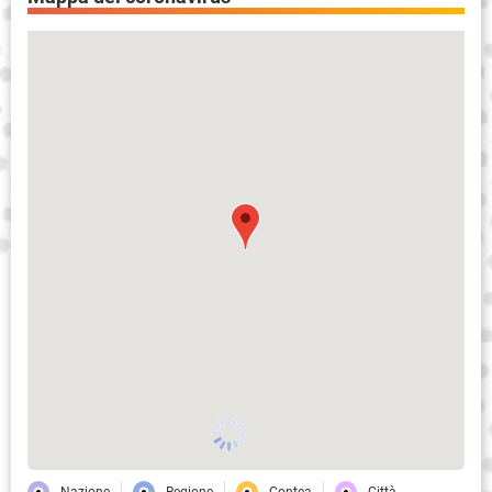
Nazione
Regione
Contea
Città